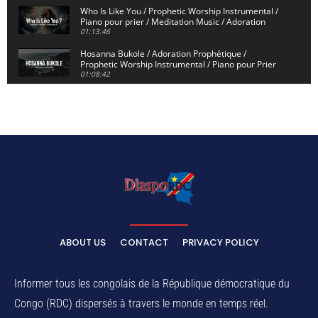
Who Is Like You / Prophetic Worship Instrumental /
Piano pour prier / Meditation Music / Adoration
01:13:46
Hosanna Bukole / Adoration Prophétique /
Prophetic Worship Instrumental / Piano pour Prier
01:08:42
We Bow Down and Worship Yahweh / Prosternés et
Adorons / Prophetic Worship Instrumental / Piano
01:12:55
Dieu de Secours - God of Rescue / Adoration
Prophétique / Worship Instrumental / Piano pour
Prier
01:29:15
Yahweh Sabaoth / Prophetic Worship Instrumental
/ Piano pour prier / Instrumental d'intercession
01:32:30
ELIKIA NA NGAI / Instrumental de Prière / 1H
d'Adoration / Instrumental d'intercession
ABOUT US
CONTACT
PRIVACY POLICY
01:03:38
Na Belema Na Yo / Instrumental Prophétique /
Piano pour prier / Soaking Worship Instrumental
Informer tous les congolais de la République démocratique du
01:17:32
Congo (RDC) dispersés à travers le monde en temps réel.
For Your Name Is Holy / Prophetic Worship