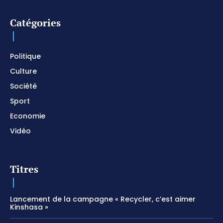
Instrumental / Prayer and Devotional / Piano pour
prier
01:22:49
Catégories
I SURRENDER / Soaking Worship Instrumental /
Prayer and Devotional / Piano pour prier /
Meditation
01:17:04
Politique
Culture
Société
Sport
Economie
Vidéo
Titres
Lancement de la campagne « Recycler, c’est aimer
Kinshasa »