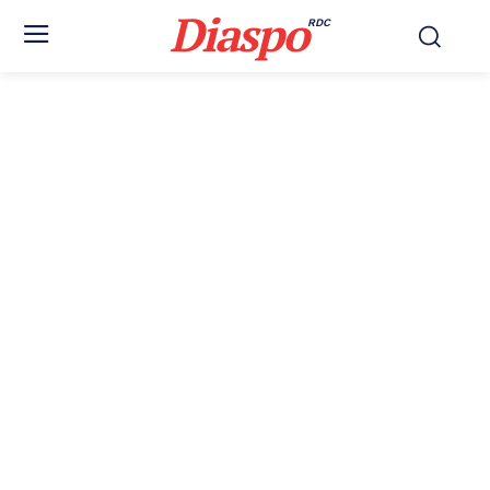
Diaspo
RDC