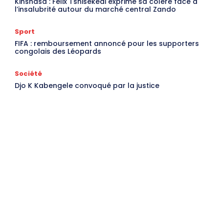
Kinshasa : Félix Tshisekedi exprime sa colère face à
l’insalubrité autour du marché central Zando
Sport
FIFA : remboursement annoncé pour les supporters
congolais des Léopards
Société
Djo K Kabengele convoqué par la justice