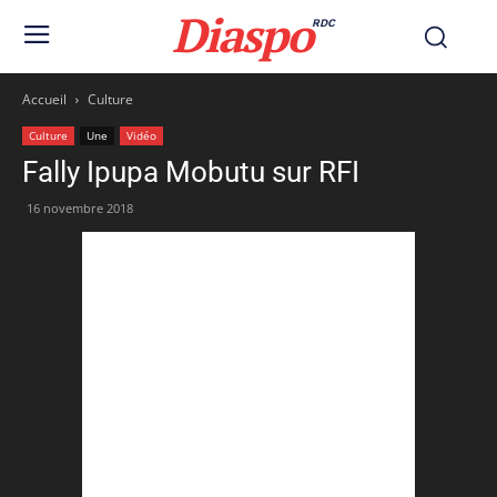
Diaspo
RDC
Accueil
Culture
Culture
Une
Vidéo
Fally Ipupa Mobutu sur RFI
16 novembre 2018