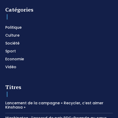
prier
01:22:49
Catégories
I SURRENDER / Soaking Worship Instrumental /
Prayer and Devotional / Piano pour prier /
Meditation
01:17:04
Politique
Culture
Société
Sport
Economie
Vidéo
Titres
Lancement de la campagne « Recycler, c’est aimer
Kinshasa »