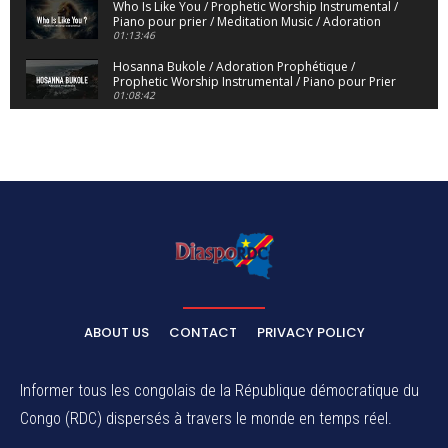
Who Is Like You / Prophetic Worship Instrumental /
Piano pour prier / Meditation Music / Adoration
01:13:46
Hosanna Bukole / Adoration Prophétique /
Prophetic Worship Instrumental / Piano pour Prier
01:08:42
We Bow Down and Worship Yahweh / Prosternés
et Adorons / Prophetic Worship Instrumental /
Piano
01:12:55
Dieu de Secours - God of Rescue / Adoration
Prophétique / Worship Instrumental / Piano pour
Prier
01:29:15
Yahweh Sabaoth / Prophetic Worship Instrumental
/ Piano pour prier / Instrumental d'intercession
01:32:30
ELIKIA NA NGAI / Instrumental de Prière / 1H
d'Adoration / Instrumental d'intercession
ABOUT US
CONTACT
PRIVACY POLICY
01:03:38
Na Belema Na Yo / Instrumental Prophétique /
Piano pour prier / Soaking Worship Instrumental
Informer tous les congolais de la République démocratique du
01:17:32
Congo (RDC) dispersés à travers le monde en temps réel.
For Your Name Is Holy / Prophetic Worship
Instrumental / Prayer and Devotional / Piano pour