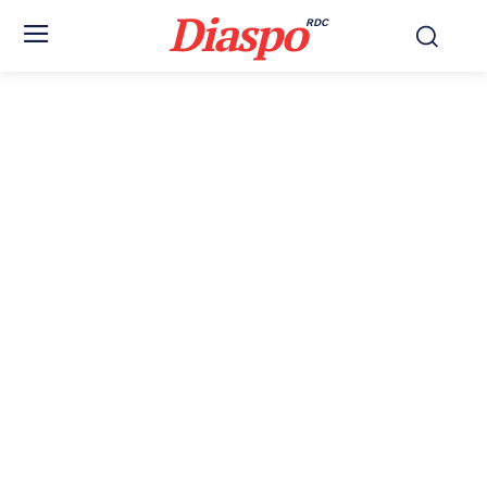
Diaspo
RDC