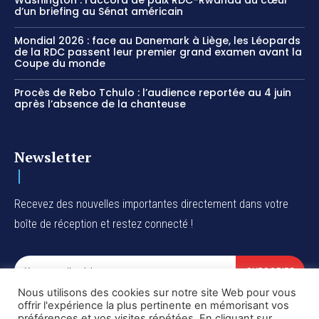
Washington : l’accord de paix RDC-Rwanda au cœur
d’un briefing au Sénat américain
Mondial 2026 : face au Danemark à Liège, les Léopards
de la RDC passent leur premier grand examen avant la
Coupe du monde
Procès de Rebo Tchulo : l’audience reportée au 4 juin
après l’absence de la chanteuse
Newsletter
Recevez des nouvelles importantes directement dans votre
boîte de réception et restez connecté !
SUBSCRIBE
Nous utilisons des cookies sur notre site Web pour vous
I've read and accept the
Privacy Policy
.
offrir l'expérience la plus pertinente en mémorisant vos
préférences et vos visites répétées. En cliquant sur