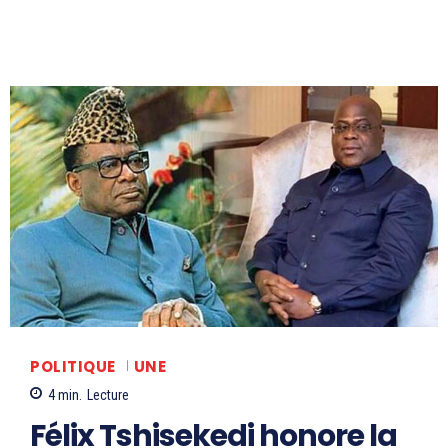
POLITIQUE
UNE
4
min.
Lecture
Félix Tshisekedi honore la