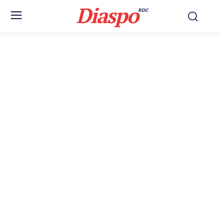
Diaspo
RDC