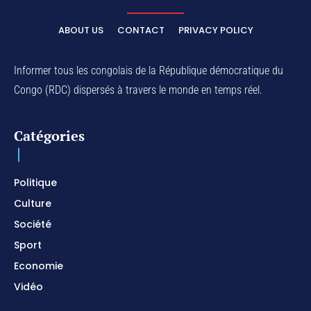
ELIKIA NA NGAI / Instrumental de Prière / 1H
d'Adoration / Instrumental d'intercession
ABOUT US
CONTACT
PRIVACY POLICY
01:03:38
Na Belema Na Yo / Instrumental Prophétique /
Piano pour prier / Soaking Worship Instrumental
Informer tous les congolais de la République démocratique du
01:17:32
Congo (RDC) dispersés à travers le monde en temps réel.
For Your Name Is Holy / Prophetic Worship
Instrumental / Prayer and Devotional / Piano pour
prier
01:22:49
Catégories
I SURRENDER / Soaking Worship Instrumental /
Prayer and Devotional / Piano pour prier /
Meditation
01:17:04
Politique
Culture
Société
Sport
Economie
Vidéo