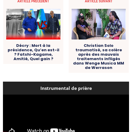
ARTICLE PRÉCÉDENT
ARTICLE SUIVANT
Décry : Mort à la
Christian Solo
présidence, Qu’en est-il
traumatisé, sa colère
? Fatshi-Kagame,
après des mauvais
Amitié, Quel gain ?
traitements infligés
dans Wenge Musica MM
de Werrason
Instrumental de prière