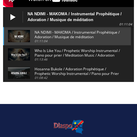
NA NDIMI - MAKOMA / Instrumental Prophétique /
Adoration / Musique de méditation
01:11:04
NA NDIMI - MAKOMA / Instrumental Prophétique /
Adoration / Musique de méditation
01:11:04
Who Is Like You / Prophetic Worship Instrumental /
Piano pour prier / Meditation Music / Adoration
01:13:46
Hosanna Bukole / Adoration Prophétique /
Prophetic Worship Instrumental / Piano pour Prier
01:08:42
We Bow Down and Worship Yahweh / Prosternés et
Adorons / Prophetic Worship Instrumental / Piano
01:12:55
Dieu de Secours - God of Rescue / Adoration
Prophétique / Worship Instrumental / Piano pour
Prier
01:29:15
Yahweh Sabaoth / Prophetic Worship Instrumental
/ Piano pour prier / Instrumental d'intercession
01:32:30