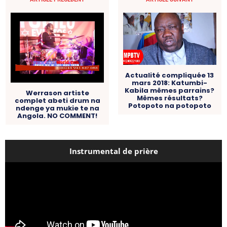
Actualité compliquée 13
mars 2018: Katumbi-
Kabila mêmes parrains?
Werrason artiste
Mêmes résultats?
complet abeti drum na
Potopoto na potopoto
ndenge ya mukie te na
Angola. NO COMMENT!
Instrumental de prière