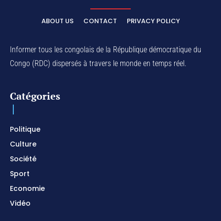
ELIKIA NA NGAI / Instrumental de Prière / 1H
d'Adoration / Instrumental d'intercession
ABOUT US
CONTACT
PRIVACY POLICY
01:03:38
Na Belema Na Yo / Instrumental Prophétique /
Piano pour prier / Soaking Worship Instrumental
Informer tous les congolais de la République démocratique du
01:17:32
Congo (RDC) dispersés à travers le monde en temps réel.
For Your Name Is Holy / Prophetic Worship
Instrumental / Prayer and Devotional / Piano pour
prier
01:22:49
Catégories
I SURRENDER / Soaking Worship Instrumental /
Prayer and Devotional / Piano pour prier /
Meditation
01:17:04
Politique
Culture
Société
Sport
Economie
Vidéo