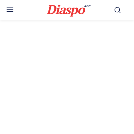
Diaspo
RDC