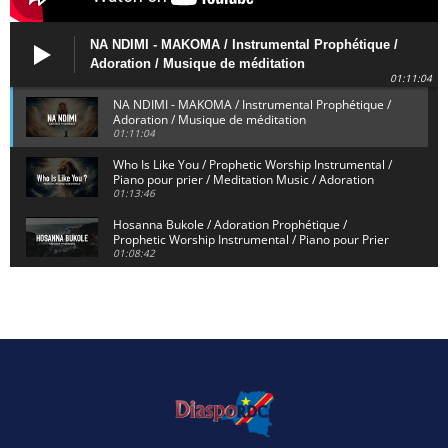
NA NDIMI - MAKOMA / Instrumental Prophétique /
Adoration / Musique de méditation
01:11:04
NA NDIMI - MAKOMA / Instrumental Prophétique /
Adoration / Musique de méditation
01:11:04
Who Is Like You / Prophetic Worship Instrumental /
Piano pour prier / Meditation Music / Adoration
01:13:46
Hosanna Bukole / Adoration Prophétique /
Prophetic Worship Instrumental / Piano pour Prier
01:08:42
We Bow Down and Worship Yahweh / Prosternés et
Adorons / Prophetic Worship Instrumental / Piano
01:12:55
Dieu de Secours - God of Rescue / Adoration
Prophétique / Worship Instrumental / Piano pour
Prier
01:29:15
Yahweh Sabaoth / Prophetic Worship Instrumental
/ Piano pour prier / Instrumental d'intercession
01:32:30