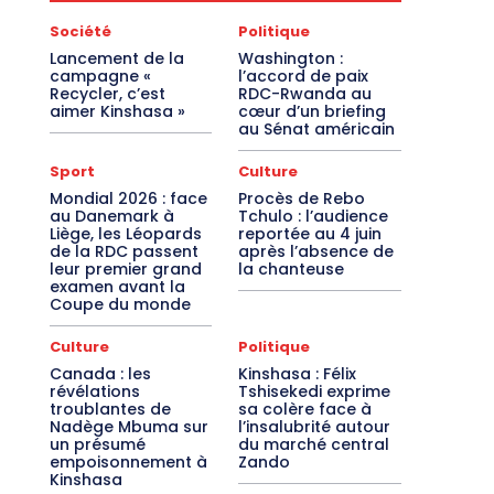
Société
Politique
Lancement de la
Washington :
campagne «
l’accord de paix
Recycler, c’est
RDC-Rwanda au
aimer Kinshasa »
cœur d’un briefing
au Sénat américain
Sport
Culture
Mondial 2026 : face
Procès de Rebo
au Danemark à
Tchulo : l’audience
Liège, les Léopards
reportée au 4 juin
de la RDC passent
après l’absence de
leur premier grand
la chanteuse
examen avant la
Coupe du monde
Culture
Politique
Canada : les
Kinshasa : Félix
révélations
Tshisekedi exprime
troublantes de
sa colère face à
Nadège Mbuma sur
l’insalubrité autour
un présumé
du marché central
empoisonnement à
Zando
Kinshasa