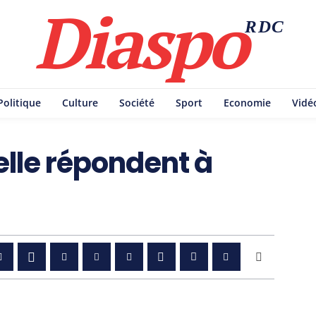
Diaspo
RDC
Politique
Culture
Société
Sport
Economie
Vidé
elle répondent à