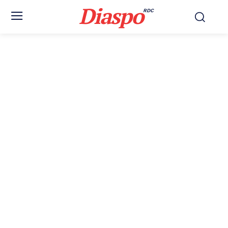
Diaspo
RDC