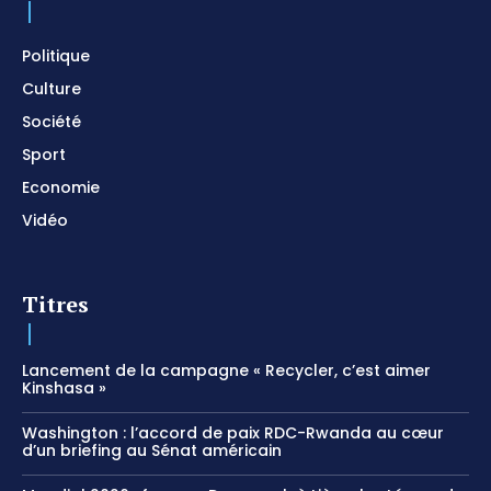
Prayer and Devotional / Piano pour prier /
Meditation
01:17:04
Politique
Culture
Société
Sport
Economie
Vidéo
Titres
Lancement de la campagne « Recycler, c’est aimer
Kinshasa »
Washington : l’accord de paix RDC-Rwanda au cœur
d’un briefing au Sénat américain