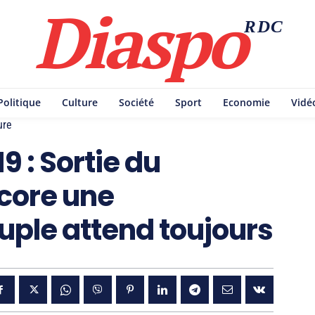
Diaspo
RDC
Politique
Culture
Société
Sport
Economie
Vidé
ure
9 : Sortie du
core une
euple attend toujours