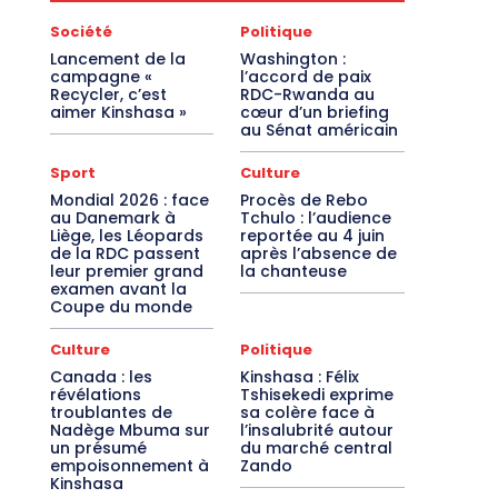
Société
Politique
Lancement de la
Washington :
campagne «
l’accord de paix
Recycler, c’est
RDC-Rwanda au
aimer Kinshasa »
cœur d’un briefing
au Sénat américain
Sport
Culture
Mondial 2026 : face
Procès de Rebo
au Danemark à
Tchulo : l’audience
Liège, les Léopards
reportée au 4 juin
de la RDC passent
après l’absence de
leur premier grand
la chanteuse
examen avant la
Coupe du monde
Culture
Politique
Canada : les
Kinshasa : Félix
révélations
Tshisekedi exprime
troublantes de
sa colère face à
Nadège Mbuma sur
l’insalubrité autour
un présumé
du marché central
empoisonnement à
Zando
Kinshasa