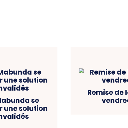
Remise de l
 Mabunda se
vendre
r une solution
invalidés