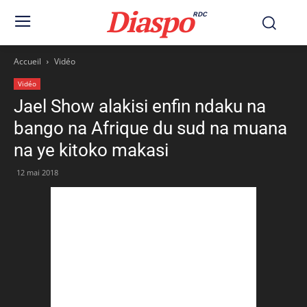
Diaspo
RDC
Accueil
Vidéo
Vidéo
Jael Show alakisi enfin ndaku na
bango na Afrique du sud na muana
na ye kitoko makasi
12 mai 2018