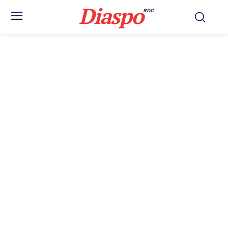
Diaspo
RDC