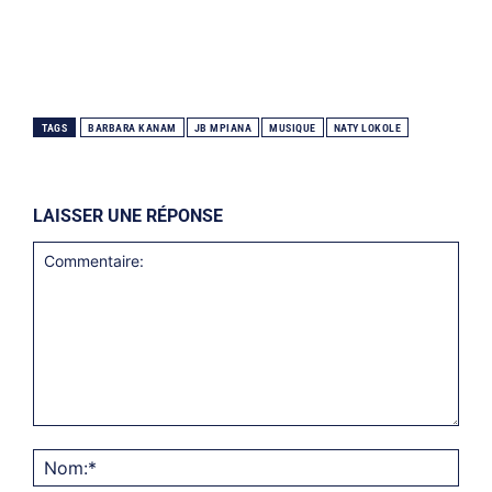
TAGS
BARBARA KANAM
JB MPIANA
MUSIQUE
NATY LOKOLE
LAISSER UNE RÉPONSE
Commentaire:
Nom