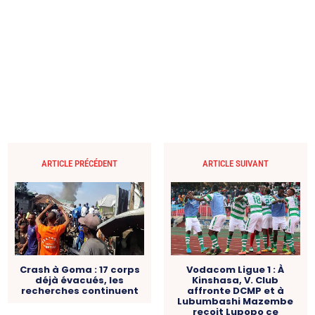
ARTICLE PRÉCÉDENT
ARTICLE SUIVANT
Crash à Goma : 17 corps
Vodacom Ligue 1 : À
déjà évacués, les
Kinshasa, V. Club
recherches continuent
affronte DCMP et à
Lubumbashi Mazembe
reçoit Lupopo ce