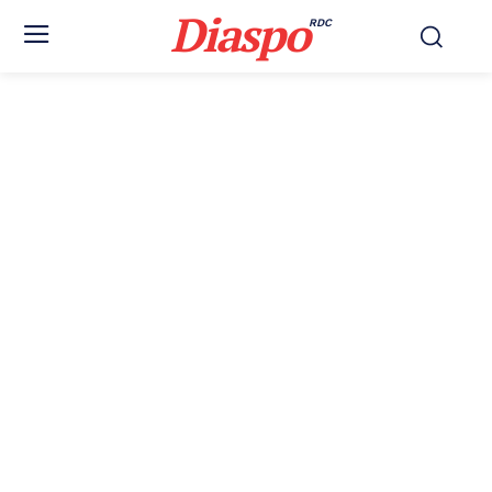
Diaspo
RDC