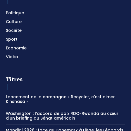
Meditation
01:17:04
Politique
Culture
Société
Sport
Economie
Vidéo
Titres
Lancement de la campagne « Recycler, c’est aimer
Kinshasa »
Washington : l’accord de paix RDC-Rwanda au cœur
d’un briefing au Sénat américain
Mondial 2026 : face au Danemark à Liège, les Léopards