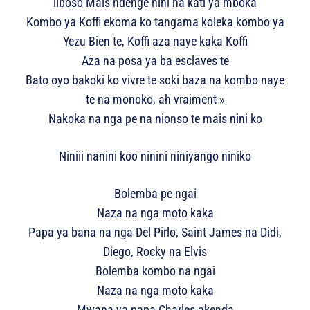
liboso Mais ndenge nini na kati ya mboka
Kombo ya Koffi ekoma ko tangama koleka kombo ya
Yezu Bien te, Koffi aza naye kaka Koffi
Aza na posa ya ba esclaves te
Bato oyo bakoki ko vivre te soki baza na kombo naye
te na monoko, ah vraiment »
Nakoka na nga pe na nionso te mais nini ko
Niniii nanini koo ninini niniyango niniko
Bolemba pe ngai
Naza na nga moto kaka
Papa ya bana na nga Del Pirlo, Saint James na Didi,
Diego, Rocky na Elvis
Bolemba kombo na ngai
Naza na nga moto kaka
Mwana ya papa Charles akenda