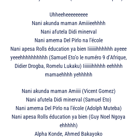
Uhheeheeeeeeeee
Nani akunda maman Amiiieehhhh
Nani afutela Didi minerval
Nani amema Del Pirlo na l’école
Nani apesa Rolls éducation ya bien Iiiiiiihhhhhh ayeee
yeeehhhhhhhhhh (Samuel Eto’o le numéro 9 d’Afrique,
Didier Drogba, Romelu Lukaku) Iiiiiiihhhhh eehhhh
mamaehhhh yehhhhh
Nani akunda maman Amiiii (Vicent Gomez)
Nani afutela Didi minerval (Samuel Eto)
Nani amema Del Pirlo na l’école (Adolph Muteba)
Nani apesa Rolls éducation ya bien (Guy Noel Ngoya
ehhhhh)
Alpha Konde, Ahmed Bakayoko