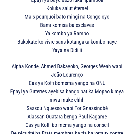
Koluka salut éternel
Mais pourquoi bato mingi na Congo oyo
Bami komisa ba esclaves
Ya kombo ya Rambo
Bakokate ko vivre sans kotangaka kombo naye
Yaya na Didiiii
Alpha Konde, Ahmed Bakayoko, Georges Weah wapi
João Lourenço
Cas ya Koffi bomema yango na ONU
Epayi ya Guterres ayebisa bango batika Mopao kimya
mwa muke ehhh
Sassou Nguesso wapi For Gnassingbé
Alassan Ouatara benga Paul Kagame
Cas ya Koffi bo mema yango na conseil
De sécurité ba Etats membres ba tia ba vetaux contre