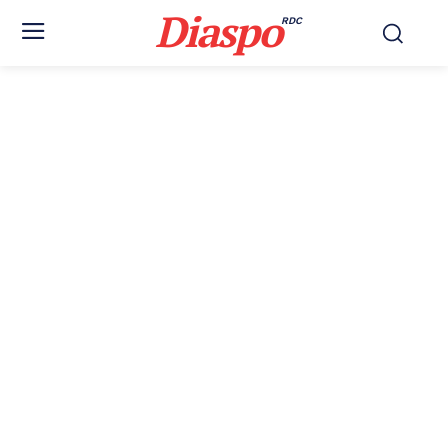
Diaspo
RDC