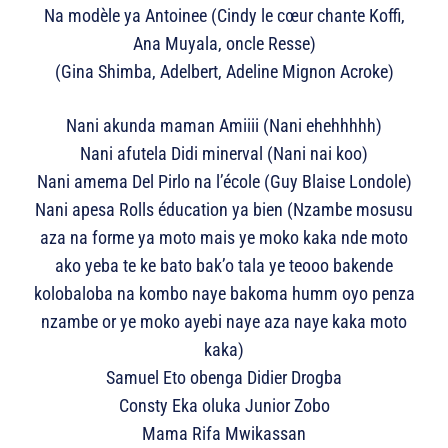
Na modèle ya Antoinee (Cindy le cœur chante Koffi,
Ana Muyala, oncle Resse)
(Gina Shimba, Adelbert, Adeline Mignon Acroke)
Nani akunda maman Amiiii (Nani ehehhhhh)
Nani afutela Didi minerval (Nani nai koo)
Nani amema Del Pirlo na l’école (Guy Blaise Londole)
Nani apesa Rolls éducation ya bien (Nzambe mosusu
aza na forme ya moto mais ye moko kaka nde moto
ako yeba te ke bato bak’o tala ye teooo bakende
kolobaloba na kombo naye bakoma humm oyo penza
nzambe or ye moko ayebi naye aza naye kaka moto
kaka)
Samuel Eto obenga Didier Drogba
Consty Eka oluka Junior Zobo
Mama Rifa Mwikassan