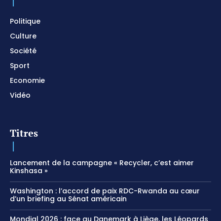
Meditation
01:17:04
Politique
Culture
Société
Sport
Economie
Vidéo
Titres
Lancement de la campagne « Recycler, c’est aimer
Kinshasa »
Washington : l’accord de paix RDC-Rwanda au cœur
d’un briefing au Sénat américain
Mondial 2026 : face au Danemark à Liège, les Léopards