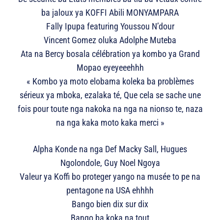
ba jaloux ya KOFFI Abili MONYAMPARA
Fally Ipupa featuring Youssou N’dour
Vincent Gomez oluka Adolphe Muteba
Ata na Bercy bosala célébration ya kombo ya Grand
Mopao eyeyeeehhh
« Kombo ya moto elobama koleka ba problèmes
sérieux ya mboka, ezalaka té, Que cela se sache une
fois pour toute nga nakoka na nga na nionso te, naza
na nga kaka moto kaka merci »
Alpha Konde na nga Def Macky Sall, Hugues
Ngolondole, Guy Noel Ngoya
Valeur ya Koffi bo proteger yango na musée to pe na
pentagone na USA ehhhh
Bango bien dix sur dix
Bango ba koka na tout