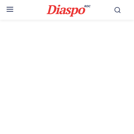
Diaspo
RDC