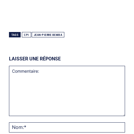
TAGS
CPI
JEAN-PIERRE BEMBA
LAISSER UNE RÉPONSE
Commentaire:
Nom