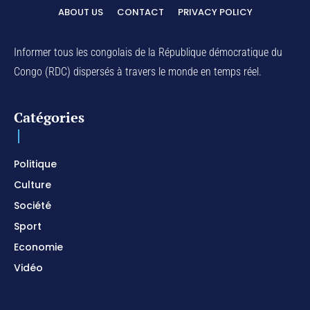
d'Adoration / Instrumental d'intercession
ABOUT US
CONTACT
PRIVACY POLICY
01:03:38
Na Belema Na Yo / Instrumental Prophétique /
Piano pour prier / Soaking Worship Instrumental
Informer tous les congolais de la République démocratique du
01:17:32
Congo (RDC) dispersés à travers le monde en temps réel.
For Your Name Is Holy / Prophetic Worship
Instrumental / Prayer and Devotional / Piano pour
prier
01:22:49
Catégories
I SURRENDER / Soaking Worship Instrumental /
Prayer and Devotional / Piano pour prier /
Meditation
01:17:04
Politique
Culture
Société
Sport
Economie
Vidéo