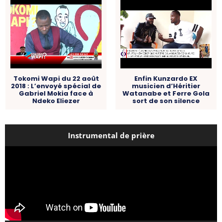
Tokomi Wapi du 22 août
Enfin Kunzardo EX
2018 : L’envoyé spécial de
musicien d’Héritier
Gabriel Mokia face à
Watanabe et Ferre Gola
Ndeko Eliezer
sort de son silence
Instrumental de prière