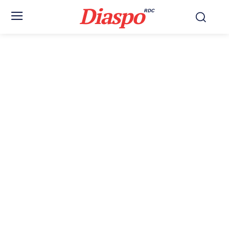
Diaspo
RDC