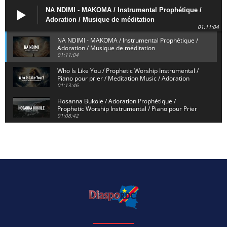
NA NDIMI - MAKOMA / Instrumental Prophétique /
Adoration / Musique de méditation
01:11:04
NA NDIMI - MAKOMA / Instrumental Prophétique /
Adoration / Musique de méditation
01:11:04
Who Is Like You / Prophetic Worship Instrumental /
Piano pour prier / Meditation Music / Adoration
01:13:46
Hosanna Bukole / Adoration Prophétique /
Prophetic Worship Instrumental / Piano pour Prier
01:08:42
We Bow Down and Worship Yahweh / Prosternés et
Adorons / Prophetic Worship Instrumental / Piano
01:12:55
Dieu de Secours - God of Rescue / Adoration
Prophétique / Worship Instrumental / Piano pour
Prier
01:29:15
Yahweh Sabaoth / Prophetic Worship Instrumental
/ Piano pour prier / Instrumental d'intercession
01:32:30
ELIKIA NA NGAI / Instrumental de Prière / 1H