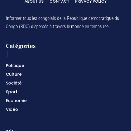
ABOUT US
CONTACT
PRIVACY POLICY
01:03:38
Na Belema Na Yo / Instrumental Prophétique /
Piano pour prier / Soaking Worship Instrumental
Informer tous les congolais de la République démocratique du
01:17:32
Congo (RDC) dispersés à travers le monde en temps réel.
For Your Name Is Holy / Prophetic Worship
Instrumental / Prayer and Devotional / Piano pour
prier
01:22:49
Catégories
I SURRENDER / Soaking Worship Instrumental /
Prayer and Devotional / Piano pour prier /
Meditation
01:17:04
Politique
Culture
Société
Sport
Economie
Vidéo