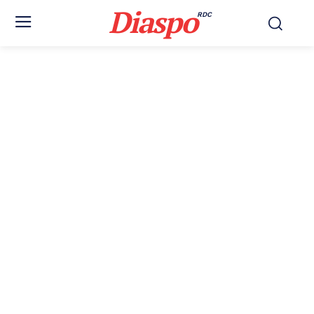
Diaspo
RDC