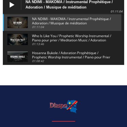
NA NDIMI - MAKOMA / Instrumental Prophétique /
Adoration / Musique de méditation
01:11:04
NA NDIMI - MAKOMA / Instrumental Prophétique /
Adoration / Musique de méditation
01:11:04
Who Is Like You / Prophetic Worship Instrumental /
Piano pour prier / Meditation Music / Adoration
01:13:46
Hosanna Bukole / Adoration Prophétique /
Prophetic Worship Instrumental / Piano pour Prier
01:08:42
We Bow Down and Worship Yahweh / Prosternés et
Adorons / Prophetic Worship Instrumental / Piano
01:12:55
Dieu de Secours - God of Rescue / Adoration
Prophétique / Worship Instrumental / Piano pour
Prier
01:29:15
Yahweh Sabaoth / Prophetic Worship Instrumental
/ Piano pour prier / Instrumental d'intercession
01:32:30
ELIKIA NA NGAI / Instrumental de Prière / 1H
d'Adoration / Instrumental d'intercession