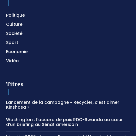
Meditation
01:17:04
Politique
Culture
Société
Sport
Economie
Vidéo
Titres
Lancement de la campagne « Recycler, c’est aimer
Kinshasa »
Washington : l’accord de paix RDC-Rwanda au cœur
d’un briefing au Sénat américain