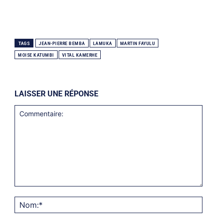
TAGS
JEAN-PIERRE BEMBA
LAMUKA
MARTIN FAYULU
MOISE KATUMBI
VITAL KAMERHE
LAISSER UNE RÉPONSE
Commentaire:
Nom