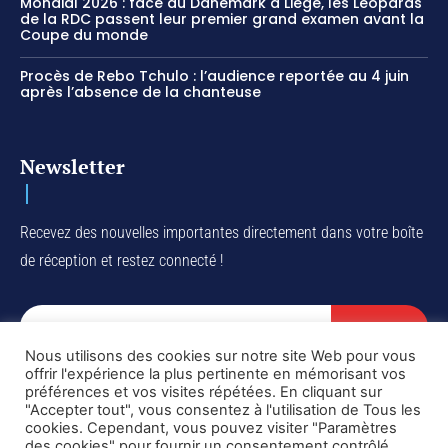
Mondial 2026 : face au Danemark à Liège, les Léopards
de la RDC passent leur premier grand examen avant la
Coupe du monde
Procès de Rebo Tchulo : l’audience reportée au 4 juin
après l’absence de la chanteuse
Newsletter
Recevez des nouvelles importantes directement dans votre boîte
de réception et restez connecté !
SUBSCRIBE
Nous utilisons des cookies sur notre site Web pour vous
I've read and accept the
Privacy Policy
.
offrir l'expérience la plus pertinente en mémorisant vos
préférences et vos visites répétées. En cliquant sur
"Accepter tout", vous consentez à l'utilisation de Tous les
cookies. Cependant, vous pouvez visiter "Paramètres
des cookies" pour fournir un consentement contrôlé.