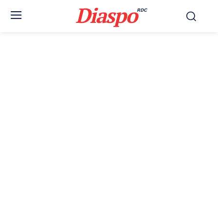
Diaspo
RDC