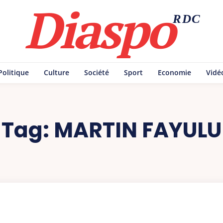
Diaspo
RDC
Politique
Culture
Société
Sport
Economie
Vidé
Tag:
MARTIN FAYULU