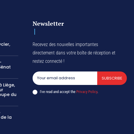
Newsletter
cler,
Recevez des nouvelles importantes
directement dans votre boîte de réception et
restez connecté !
-
Sénat
SUBSCRIBE
 Liège,
ur
I've read and accept the
Privacy Policy
.
oupe du
e
 de la