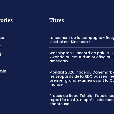
ories
Titres
que
Lancement de la campagne « Recy
c’est aimer Kinshasa »
e
Washington : l’accord de paix RDC
é
Rwanda au cœur d’un briefing au 
américain
mie
Mondial 2026 : face au Danemark à
les Léopards de la RDC passent le
premier grand examen avant la C
monde
Procès de Rebo Tchulo : l’audienc
reportée au 4 juin après l’absence
chanteuse