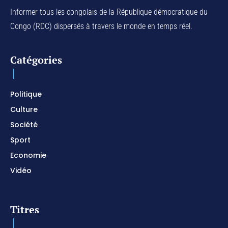
Piano pour prier / Soaking Worship Instrumental
Informer tous les congolais de la République démocratique du
01:17:32
Congo (RDC) dispersés à travers le monde en temps réel.
For Your Name Is Holy / Prophetic Worship
Instrumental / Prayer and Devotional / Piano pour
prier
01:22:49
Catégories
I SURRENDER / Soaking Worship Instrumental /
Prayer and Devotional / Piano pour prier /
Meditation
01:17:04
Politique
Culture
Société
Sport
Economie
Vidéo
Titres