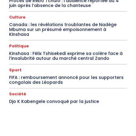
Procès de Rebo Tchulo : l’audience reportée au 4
juin après l’absence de la chanteuse
Culture
Canada : les révélations troublantes de Nadège
Mbuma sur un présumé empoisonnement à
Kinshasa
Politique
Kinshasa : Félix Tshisekedi exprime sa colère face à
l’insalubrité autour du marché central Zando
Sport
FIFA : remboursement annoncé pour les supporters
congolais des Léopards
Société
Djo K Kabengele convoqué par la justice