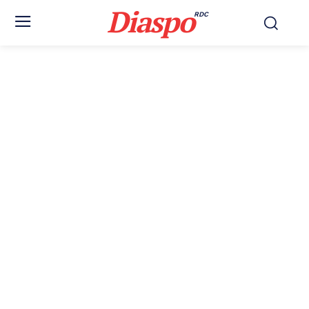
Diaspo
RDC