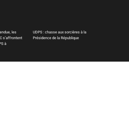
tendue, les
UDPS : chasse aux sorcières à la
C s’affrontent
Présidence de la République
PS à