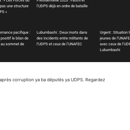
 : « Les Forces du
Présidentielle 2023 : Fatshi et
 pas une structure
l’UDPS déjà en ordre de bataille
DPS »
ternance pacifique :
Lubumbashi : Deux morts dans
Urgent : Situation 
positif le bilan de
des incidents entre militants de
jeunes de l’UNAFE
i au sommet de
l’UDPS et ceux de l’UNAFEC
avec ceux de l’UD
Lubumbashi
après corruption ya ba députés ya UDPS. Regardez