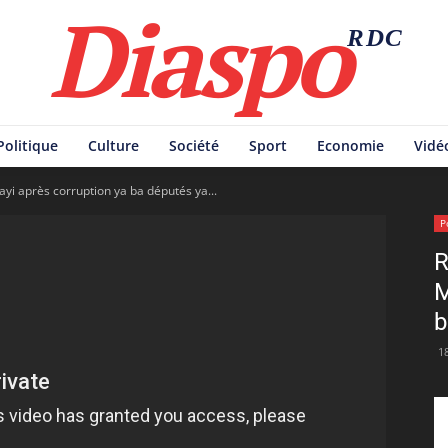
Diaspo
RDC
Politique
Culture
Société
Sport
Economie
Vidé
i après corruption ya ba députés ya...
P
R
M
b
1