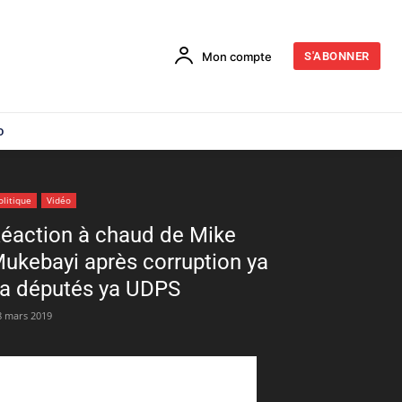
Mon compte
S'ABONNER
o
olitique
Vidéo
éaction à chaud de Mike
ukebayi après corruption ya
a députés ya UDPS
8 mars 2019