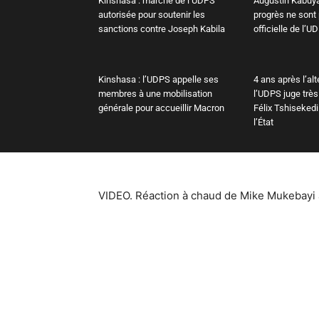
Kinshasa : marche de l’UDPS
Augustin Kabuya
autorisée pour soutenir les
progrès ne sont
sanctions contre Joseph Kabila
officielle de l’U
Kinshasa : l’UDPS appelle ses
4 ans après l’al
membres à une mobilisation
l’UDPS juge très 
générale pour accueillir Macron
Félix Tshiseked
l’État
VIDEO. Réaction à chaud de Mike Mukebayi 