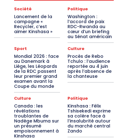
Société
Politique
Lancement de la
Washington :
campagne «
l’accord de paix
Recycler, c’est
RDC-Rwanda au
aimer Kinshasa »
cœur d’un briefing
au Sénat américain
Sport
Culture
Mondial 2026 : face
Procès de Rebo
au Danemark à
Tchulo : l’audience
Liège, les Léopards
reportée au 4 juin
de la RDC passent
après l’absence de
leur premier grand
la chanteuse
examen avant la
Coupe du monde
Culture
Politique
Canada : les
Kinshasa : Félix
révélations
Tshisekedi exprime
troublantes de
sa colère face à
Nadège Mbuma sur
l’insalubrité autour
un présumé
du marché central
empoisonnement à
Zando
Kinshasa