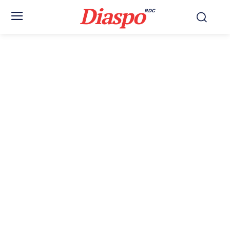
Diaspo
RDC