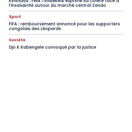
Kinshasa : Félix Tshisekedi exprime sa colère face à
l’insalubrité autour du marché central Zando
Sport
FIFA : remboursement annoncé pour les supporters
congolais des Léopards
Société
Djo K Kabengele convoqué par la justice