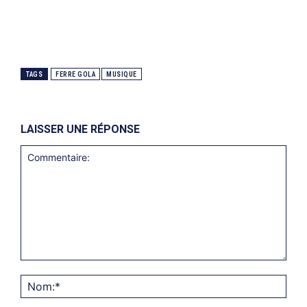
TAGS
FERRE GOLA
MUSIQUE
LAISSER UNE RÉPONSE
Commentaire:
Nom