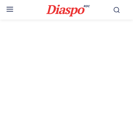
Diaspo
RDC