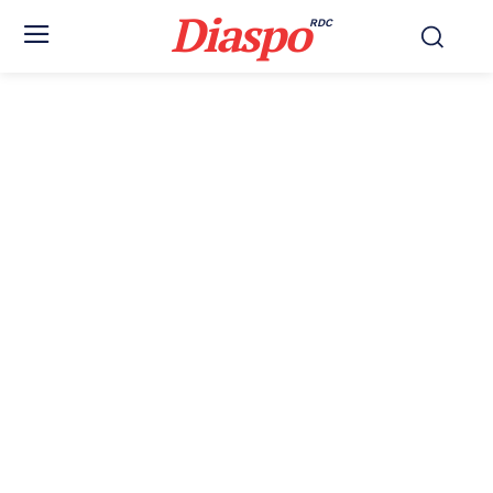
Diaspo
RDC