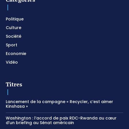
I SURRENDER / Soaking Worship Instrumental /
Prayer and Devotional / Piano pour prier /
Meditation
01:17:04
Politique
Culture
Société
Sport
Economie
Vidéo
Titres
Lancement de la campagne « Recycler, c’est aimer
Kinshasa »
Washington : l’accord de paix RDC-Rwanda au cœur
d’un briefing au Sénat américain