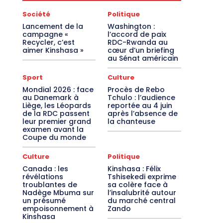
Société
Politique
Lancement de la
Washington :
campagne «
l’accord de paix
Recycler, c’est
RDC-Rwanda au
aimer Kinshasa »
cœur d’un briefing
au Sénat américain
Sport
Culture
Mondial 2026 : face
Procès de Rebo
au Danemark à
Tchulo : l’audience
Liège, les Léopards
reportée au 4 juin
de la RDC passent
après l’absence de
leur premier grand
la chanteuse
examen avant la
Coupe du monde
Culture
Politique
Canada : les
Kinshasa : Félix
révélations
Tshisekedi exprime
troublantes de
sa colère face à
Nadège Mbuma sur
l’insalubrité autour
un présumé
du marché central
empoisonnement à
Zando
Kinshasa