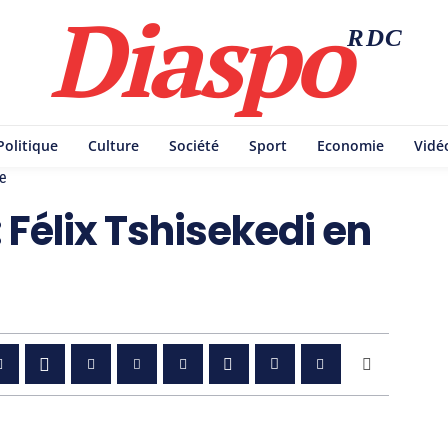
Diaspo
RDC
Politique
Culture
Société
Sport
Economie
Vidé
e
 Félix Tshisekedi en