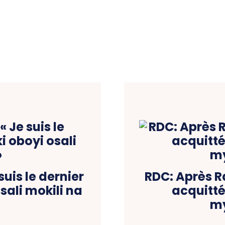
suis le dernier
RDC: Après Ra
sali mokili na
acquitt
my