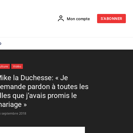
Mon compte
S'ABONNER
o
ulture
Vidéo
ike la Duchesse: « Je
emande pardon à toutes les
illes que j’avais promis le
ariage »
6 septembre 2018