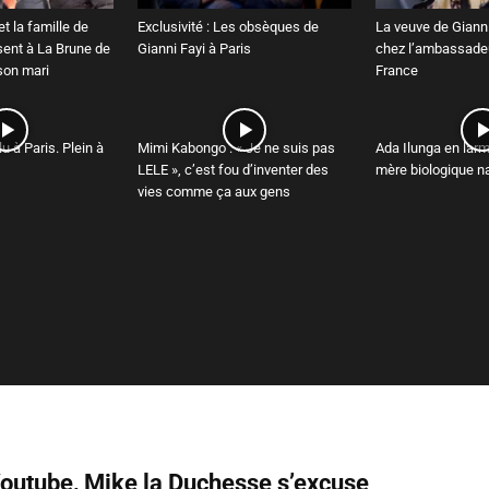
t la famille de
Exclusivité : Les obsèques de
La veuve de Gianni
sent à La Brune de
Gianni Fayi à Paris
chez l’ambassadeu
 son mari
France
u à Paris. Plein à
Mimi Kabongo : « Je ne suis pas
Ada Ilunga en larm
LELE », c’est fou d’inventer des
mère biologique na
vies comme ça aux gens
Youtube, Mike la Duchesse s’excuse