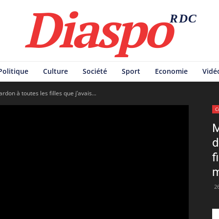
Diaspo
RDC
Politique
Culture
Société
Sport
Economie
Vidé
on à toutes les filles que j’avais...
C
M
d
f
m
2