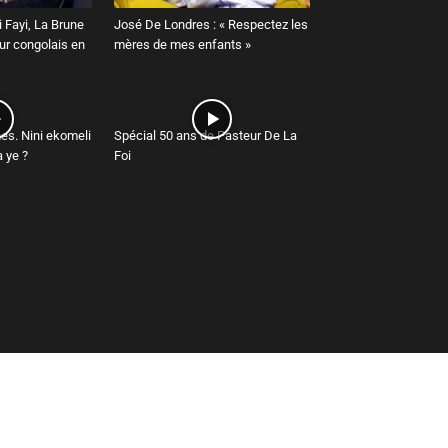
 Fayi, La Brune
José De Londres : « Respectez les
r congolais en
mères de mes enfants »
es. Nini ekomeli
Spécial 50 ans de Pasteur De La
 ye ?
Foi