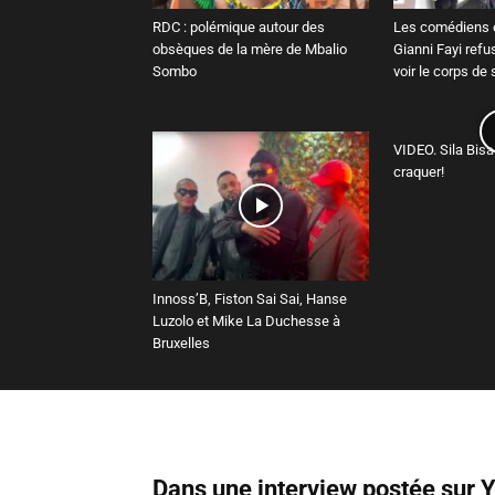
RDC : polémique autour des
Les comédiens e
obsèques de la mère de Mbalio
Gianni Fayi refu
Sombo
voir le corps de
VIDEO. Sila Bisal
craquer!
Innoss’B, Fiston Sai Sai, Hanse
Luzolo et Mike La Duchesse à
Bruxelles
Dans une interview postée sur 