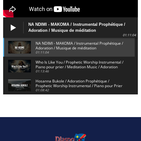
NA NDIMI - MAKOMA / Instrumental Prophétique /
Adoration / Musique de méditation
01:11:04
NA NDIMI - MAKOMA / Instrumental Prophétique /
Adoration / Musique de méditation
01:11:04
Who Is Like You / Prophetic Worship Instrumental /
Piano pour prier / Meditation Music / Adoration
01:13:46
Hosanna Bukole / Adoration Prophétique /
Prophetic Worship Instrumental / Piano pour Prier
01:08:42
We Bow Down and Worship Yahweh / Prosternés et
Adorons / Prophetic Worship Instrumental / Piano
01:12:55
Dieu de Secours - God of Rescue / Adoration
Prophétique / Worship Instrumental / Piano pour
Prier
01:29:15
Yahweh Sabaoth / Prophetic Worship Instrumental