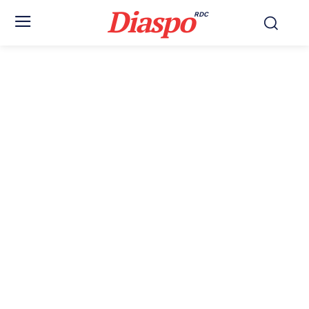
Diaspo
RDC