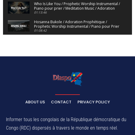
Who Is Like You / Prophetic Worship Instrumental /
Piano pour prier / Meditation Music / Adoration
01:13:46
Hosanna Bukole / Adoration Prophétique /
Prophetic Worship Instrumental / Piano pour Prier
01:08:42
We Bow Down and Worship Yahweh / Prosternés
et Adorons / Prophetic Worship Instrumental /
Piano
01:12:55
Dieu de Secours - God of Rescue / Adoration
Prophétique / Worship Instrumental / Piano pour
Prier
01:29:15
Yahweh Sabaoth / Prophetic Worship Instrumental
/ Piano pour prier / Instrumental d'intercession
01:32:30
ELIKIA NA NGAI / Instrumental de Prière / 1H
d'Adoration / Instrumental d'intercession
ABOUT US
CONTACT
PRIVACY POLICY
01:03:38
Na Belema Na Yo / Instrumental Prophétique /
Piano pour prier / Soaking Worship Instrumental
Informer tous les congolais de la République démocratique du
01:17:32
Congo (RDC) dispersés à travers le monde en temps réel.
For Your Name Is Holy / Prophetic Worship
Instrumental / Prayer and Devotional / Piano pour