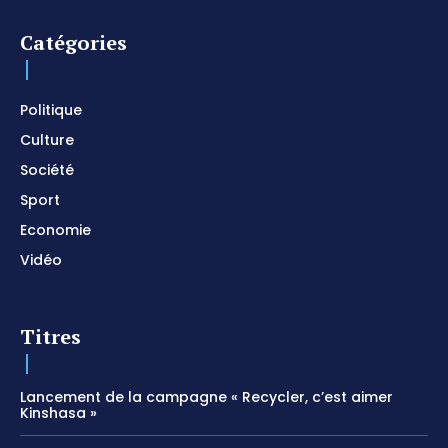
prier
01:22:49
Catégories
I SURRENDER / Soaking Worship Instrumental /
Prayer and Devotional / Piano pour prier /
Meditation
01:17:04
Politique
Culture
Société
Sport
Economie
Vidéo
Titres
Lancement de la campagne « Recycler, c’est aimer
Kinshasa »