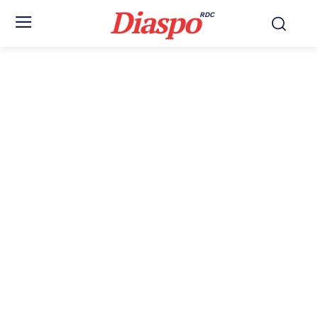
Diaspo
RDC