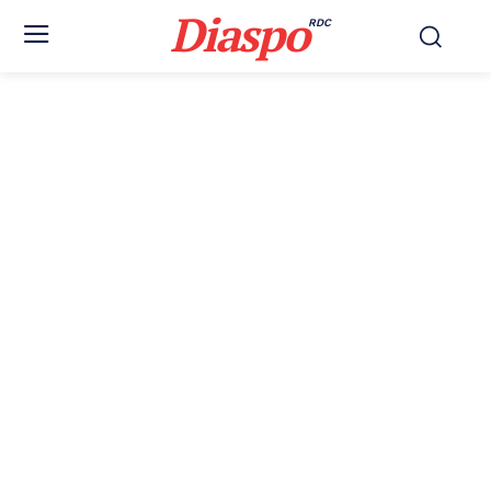
Diaspo
RDC