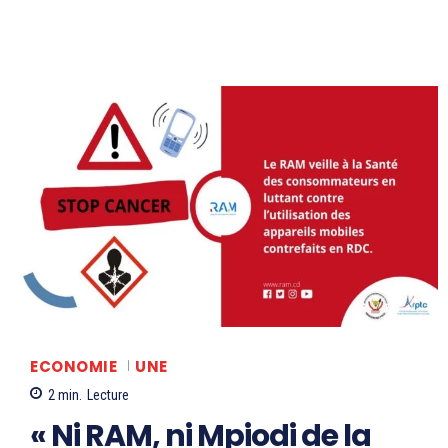
ECONOMIE
UNE
2
min.
Lecture
« Ni RAM, ni Mpiodi de la