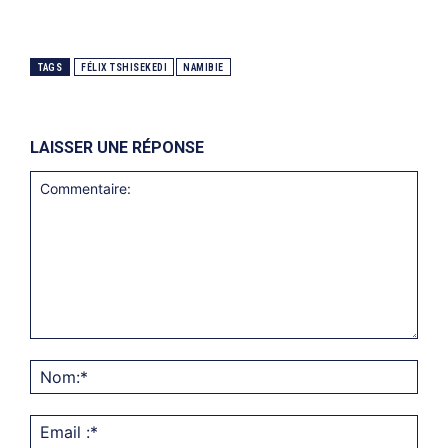
TAGS
FÉLIX TSHISEKEDI
NAMIBIE
LAISSER UNE RÉPONSE
Commentaire:
Nom
Emai
:*