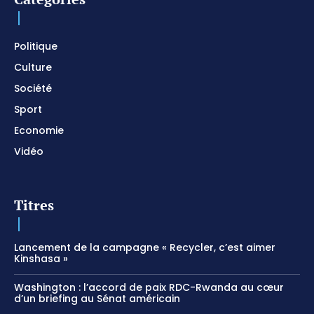
I SURRENDER / Soaking Worship Instrumental /
Prayer and Devotional / Piano pour prier /
Meditation
01:17:04
Politique
Culture
Société
Sport
Economie
Vidéo
Titres
Lancement de la campagne « Recycler, c’est aimer
Kinshasa »
Washington : l’accord de paix RDC-Rwanda au cœur
d’un briefing au Sénat américain