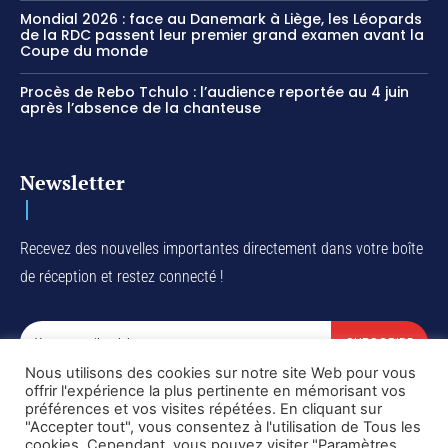
Mondial 2026 : face au Danemark à Liège, les Léopards
de la RDC passent leur premier grand examen avant la
Coupe du monde
Procès de Rebo Tchulo : l’audience reportée au 4 juin
après l’absence de la chanteuse
Newsletter
Recevez des nouvelles importantes directement dans votre boîte
de réception et restez connecté !
SUBSCRIBE
Nous utilisons des cookies sur notre site Web pour vous
I've read and accept the
Privacy Policy
.
offrir l'expérience la plus pertinente en mémorisant vos
préférences et vos visites répétées. En cliquant sur
"Accepter tout", vous consentez à l'utilisation de Tous les
cookies. Cependant, vous pouvez visiter "Paramètres