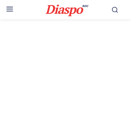
Diaspo
RDC