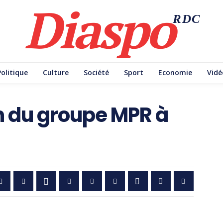
Diaspo
RDC
Politique
Culture
Société
Sport
Economie
Vidé
n du groupe MPR à