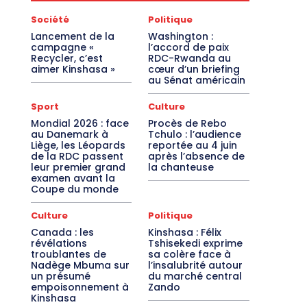
Société
Politique
Lancement de la
Washington :
campagne «
l’accord de paix
Recycler, c’est
RDC-Rwanda au
aimer Kinshasa »
cœur d’un briefing
au Sénat américain
Sport
Culture
Mondial 2026 : face
Procès de Rebo
au Danemark à
Tchulo : l’audience
Liège, les Léopards
reportée au 4 juin
de la RDC passent
après l’absence de
leur premier grand
la chanteuse
examen avant la
Coupe du monde
Culture
Politique
Canada : les
Kinshasa : Félix
révélations
Tshisekedi exprime
troublantes de
sa colère face à
Nadège Mbuma sur
l’insalubrité autour
un présumé
du marché central
empoisonnement à
Zando
Kinshasa