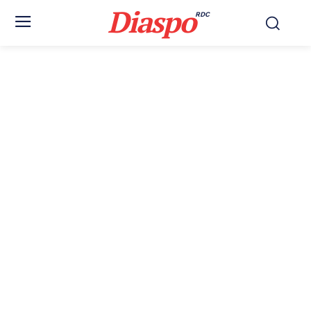
Diaspo
RDC