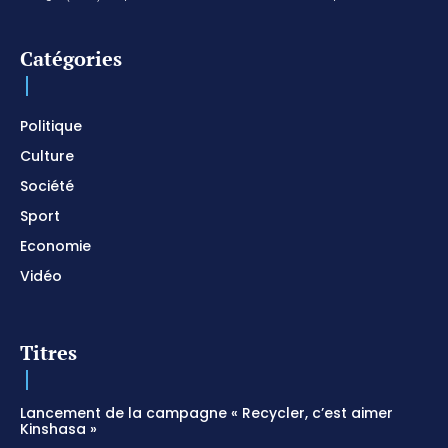
For Your Name Is Holy / Prophetic Worship
Instrumental / Prayer and Devotional / Piano pour
prier
01:22:49
Catégories
I SURRENDER / Soaking Worship Instrumental /
Prayer and Devotional / Piano pour prier /
Meditation
01:17:04
Politique
Culture
Société
Sport
Economie
Vidéo
Titres
Lancement de la campagne « Recycler, c’est aimer
Kinshasa »