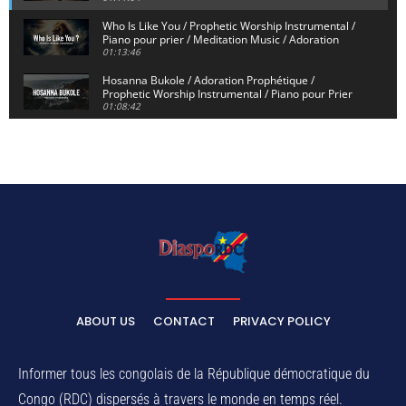
Who Is Like You / Prophetic Worship Instrumental /
Piano pour prier / Meditation Music / Adoration
01:13:46
Hosanna Bukole / Adoration Prophétique /
Prophetic Worship Instrumental / Piano pour Prier
01:08:42
We Bow Down and Worship Yahweh / Prosternés et
Adorons / Prophetic Worship Instrumental / Piano
01:12:55
Dieu de Secours - God of Rescue / Adoration
Prophétique / Worship Instrumental / Piano pour
Prier
01:29:15
Yahweh Sabaoth / Prophetic Worship Instrumental
/ Piano pour prier / Instrumental d'intercession
01:32:30
ELIKIA NA NGAI / Instrumental de Prière / 1H
d'Adoration / Instrumental d'intercession
ABOUT US
CONTACT
PRIVACY POLICY
01:03:38
Na Belema Na Yo / Instrumental Prophétique /
Piano pour prier / Soaking Worship Instrumental
Informer tous les congolais de la République démocratique du
01:17:32
Congo (RDC) dispersés à travers le monde en temps réel.