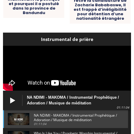
retire la candidature de
et pourquoi il a postulé
Zacharie Bababaswe, Il
dans la province de
est frappé d’inéligibilité
Bandundu
pour détention d’une
nationalité étrangère
Instrumental de prière
NA NDIMI - MAKOMA / Instrumental Prophétique /
Adoration / Musique de méditation
01:11:04
NA NDIMI - MAKOMA / Instrumental Prophétique /
Adoration / Musique de méditation
01:11:04
Who Is Like You / Prophetic Worship Instrumental /