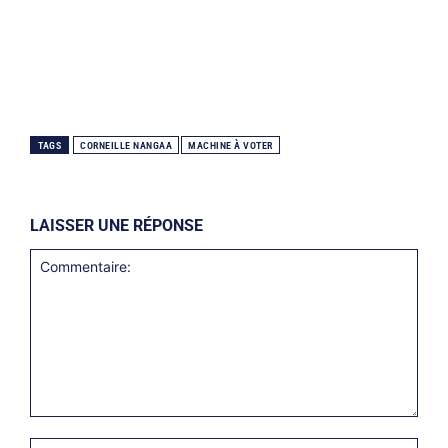
TAGS
CORNEILLE NANGAA
MACHINE À VOTER
LAISSER UNE RÉPONSE
Commentaire:
Nom