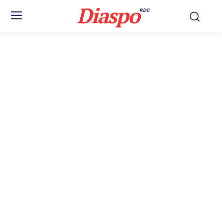
Diaspo
RDC