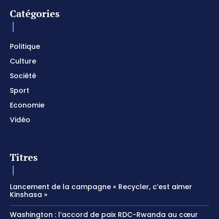
Catégories
I SURRENDER / Soaking Worship Instrumental /
Prayer and Devotional / Piano pour prier /
Meditation
01:17:04
Politique
Culture
Société
Sport
Economie
Vidéo
Titres
Lancement de la campagne « Recycler, c’est aimer
Kinshasa »
Washington : l’accord de paix RDC-Rwanda au cœur