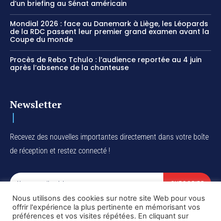
d’un briefing au Sénat américain
Mondial 2026 : face au Danemark à Liège, les Léopards
de la RDC passent leur premier grand examen avant la
Coupe du monde
Procès de Rebo Tchulo : l’audience reportée au 4 juin
après l’absence de la chanteuse
Newsletter
Recevez des nouvelles importantes directement dans votre boîte
de réception et restez connecté !
SUBSCRIBE
Nous utilisons des cookies sur notre site Web pour vous
I've read and accept the
Privacy Policy
.
offrir l'expérience la plus pertinente en mémorisant vos
préférences et vos visites répétées. En cliquant sur