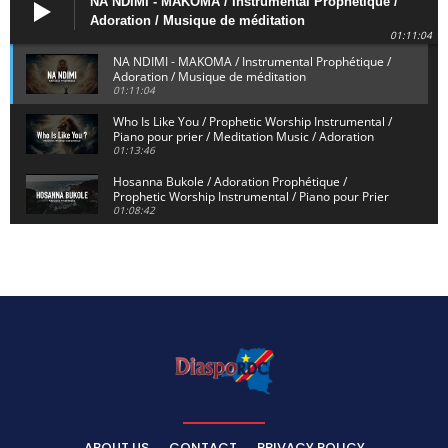
NA NDIMI - MAKOMA / Instrumental Prophétique /
Adoration / Musique de méditation
01:11:04
NA NDIMI - MAKOMA / Instrumental Prophétique /
Adoration / Musique de méditation
01:11:04
Who Is Like You / Prophetic Worship Instrumental /
Piano pour prier / Meditation Music / Adoration
01:13:46
Hosanna Bukole / Adoration Prophétique /
Prophetic Worship Instrumental / Piano pour Prier
01:08:42
We Bow Down and Worship Yahweh / Prosternés et
Adorons / Prophetic Worship Instrumental / Piano
01:12:55
Dieu de Secours - God of Rescue / Adoration
Prophétique / Worship Instrumental / Piano pour
Prier
01:29:15
Yahweh Sabaoth / Prophetic Worship Instrumental
/ Piano pour prier / Instrumental d'intercession
01:32:30
ELIKIA NA NGAI / Instrumental de Prière / 1H
d'Adoration / Instrumental d'intercession
ABOUT US
CONTACT
PRIVACY POLICY