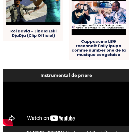
Roi David – Libala Esili
DjaDja (Clip Officiel)
Cappuccino LBG
reconnait Fally Ipupa
comme number one de la
musique congolaise
Instrumental de prière