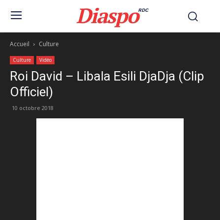
Diaspo
RDC
Accueil
Culture
Culture
Vidéo
Roi David – Libala Esili DjaDja (Clip
Officiel)
10 octobre 2018