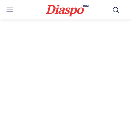
Diaspo
RDC