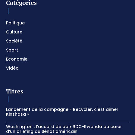
Catégories
I SURRENDER / Soaking Worship Instrumental /
Prayer and Devotional / Piano pour prier /
Meditation
01:17:04
Politique
Culture
Société
Sport
Economie
Vidéo
Titres
Lancement de la campagne « Recycler, c’est aimer
Kinshasa »
Washington : l’accord de paix RDC-Rwanda au cœur
d’un briefing au Sénat américain