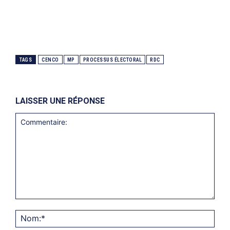
TAGS
CENCO
MP
PROCESSUS ÉLECTORAL
RDC
LAISSER UNE RÉPONSE
Commentaire:
Nom