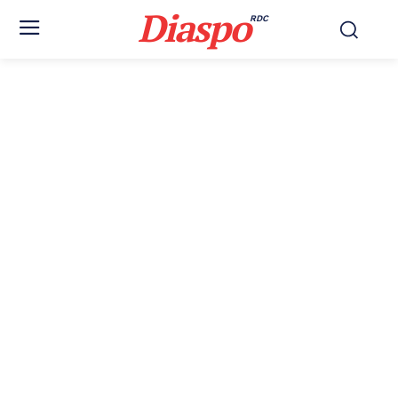
Diaspo
RDC