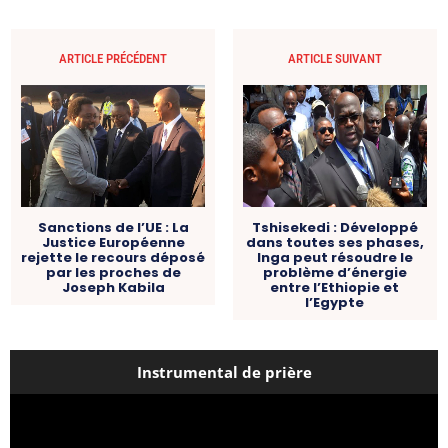
ARTICLE PRÉCÉDENT
ARTICLE SUIVANT
Sanctions de l’UE : La
Tshisekedi : Développé
Justice Européenne
dans toutes ses phases,
rejette le recours déposé
Inga peut résoudre le
par les proches de
problème d’énergie
Joseph Kabila
entre l’Ethiopie et
l’Egypte
Instrumental de prière