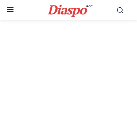
Diaspo
RDC