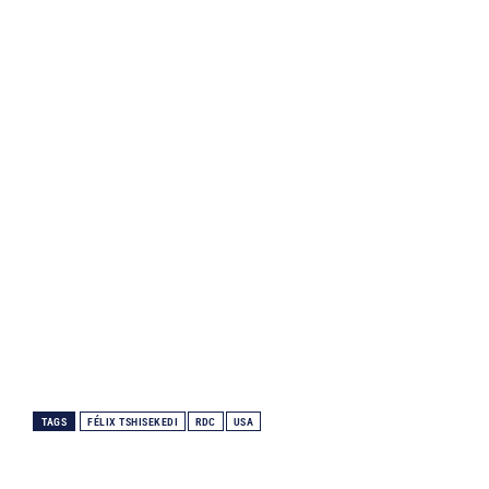
TAGS
FÉLIX TSHISEKEDI
RDC
USA