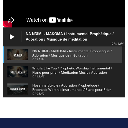
NA NDIMI - MAKOMA / Instrumental Prophétique /
Adoration / Musique de méditation
01:11:04
NA NDIMI - MAKOMA / Instrumental Prophétique /
Adoration / Musique de méditation
01:11:04
Who Is Like You / Prophetic Worship Instrumental /
Piano pour prier / Meditation Music / Adoration
01:13:46
Hosanna Bukole / Adoration Prophétique /
Prophetic Worship Instrumental / Piano pour Prier
01:08:42
We Bow Down and Worship Yahweh / Prosternés et
Adorons / Prophetic Worship Instrumental / Piano
01:12:55
Dieu de Secours - God of Rescue / Adoration
Prophétique / Worship Instrumental / Piano pour
01:29:15