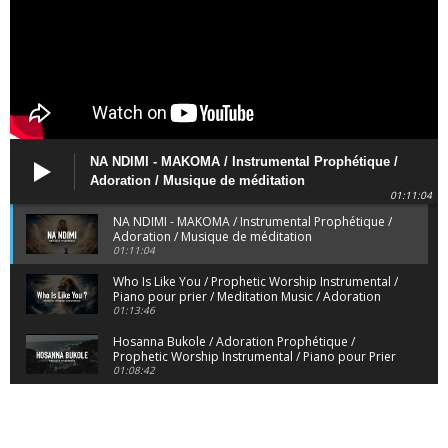
NA NDIMI - MAKOMA / Instrumental Prophétique /
Adoration / Musique de méditation
01:11:04
NA NDIMI - MAKOMA / Instrumental Prophétique /
Adoration / Musique de méditation
01:11:04
Who Is Like You / Prophetic Worship Instrumental /
Piano pour prier / Meditation Music / Adoration
01:13:46
Hosanna Bukole / Adoration Prophétique /
Prophetic Worship Instrumental / Piano pour Prier
01:08:42
We Bow Down and Worship Yahweh / Prosternés
et Adorons / Prophetic Worship Instrumental /
Piano
01:12:55