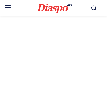
Diaspo
RDC