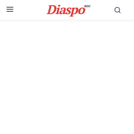
Diaspo
RDC