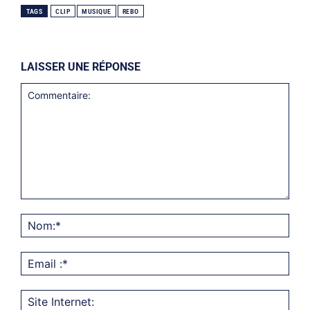
TAGS
CLIP
MUSIQUE
REBO
LAISSER UNE RÉPONSE
Commentaire:
Nom
Emai
:*
Site