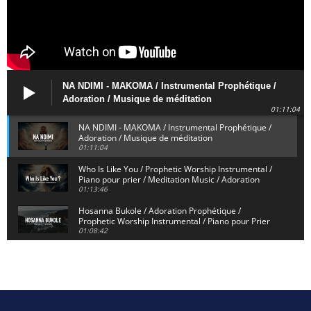
NA NDIMI - MAKOMA / Instrumental Prophétique /
Adoration / Musique de méditation
01:11:04
NA NDIMI - MAKOMA / Instrumental Prophétique /
Adoration / Musique de méditation
01:11:04
Who Is Like You / Prophetic Worship Instrumental /
Piano pour prier / Meditation Music / Adoration
01:13:46
Hosanna Bukole / Adoration Prophétique /
Prophetic Worship Instrumental / Piano pour Prier
01:08:42
We Bow Down and Worship Yahweh / Prosternés et
Adorons / Prophetic Worship Instrumental / Piano
01:12:55
Dieu de Secours - God of Rescue / Adoration
Prophétique / Worship Instrumental / Piano pour