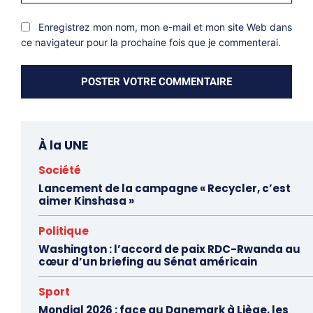
Inter
Enregistrez mon nom, mon e-mail et mon site Web dans
ce navigateur pour la prochaine fois que je commenterai.
À la UNE
Société
Lancement de la campagne « Recycler, c’est
aimer Kinshasa »
Politique
Washington : l’accord de paix RDC-Rwanda au
cœur d’un briefing au Sénat américain
Sport
Mondial 2026 : face au Danemark à Liège, les