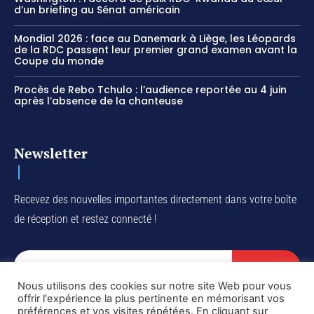
d’un briefing au Sénat américain
Mondial 2026 : face au Danemark à Liège, les Léopards
de la RDC passent leur premier grand examen avant la
Coupe du monde
Procès de Rebo Tchulo : l’audience reportée au 4 juin
après l’absence de la chanteuse
Newsletter
Recevez des nouvelles importantes directement dans votre boîte
de réception et restez connecté !
SUBSCRIBE
Nous utilisons des cookies sur notre site Web pour vous
I've read and accept the
Privacy Policy
.
offrir l'expérience la plus pertinente en mémorisant vos
préférences et vos visites répétées. En cliquant sur