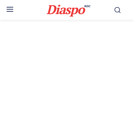
Diaspo
RDC