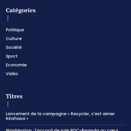
prier
01:22:49
Catégories
I SURRENDER / Soaking Worship Instrumental /
Prayer and Devotional / Piano pour prier /
Meditation
01:17:04
Politique
Culture
Société
Sport
Economie
Vidéo
Titres
Lancement de la campagne « Recycler, c’est aimer
Kinshasa »
Washington : l’accord de paix RDC-Rwanda au cœur