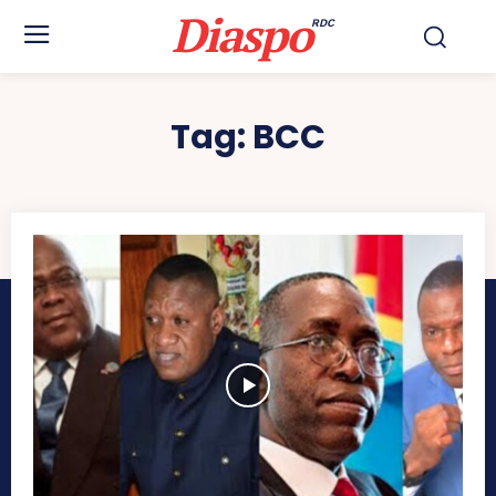
Diaspo
RDC
Tag:
BCC