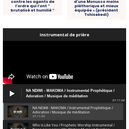
contre les agents de
d’une Monusco moins
l’ordre qui l’ont “
pléthorique et mieux
brutalisé et humilié ”
équipée » (président
Tshisekedi)
Instrumental de prière
NA NDIMI - MAKOMA / Instrumental Prophétique /
Adoration / Musique de méditation
01:11:04
NA NDIMI - MAKOMA / Instrumental Prophétique /
Adoration / Musique de méditation
01:11:04
Who Is Like You / Prophetic Worship Instrumental /