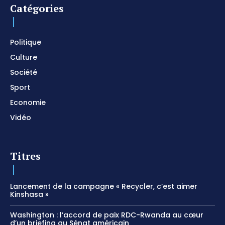
Catégories
I SURRENDER / Soaking Worship Instrumental /
Prayer and Devotional / Piano pour prier /
Meditation
01:17:04
Politique
Culture
Société
Sport
Economie
Vidéo
Titres
Lancement de la campagne « Recycler, c’est aimer
Kinshasa »
Washington : l’accord de paix RDC-Rwanda au cœur
d’un briefing au Sénat américain