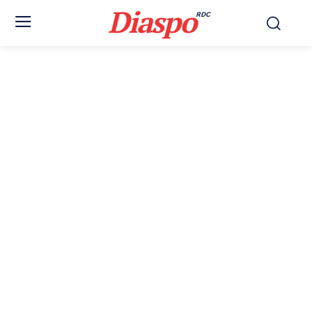
Diaspo
RDC