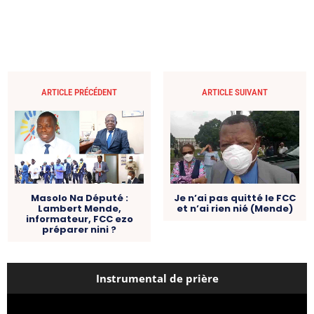
ARTICLE PRÉCÉDENT
ARTICLE SUIVANT
Masolo Na Député :
Je n’ai pas quitté le FCC
Lambert Mende,
et n’ai rien nié (Mende)
informateur, FCC ezo
préparer nini ?
Instrumental de prière