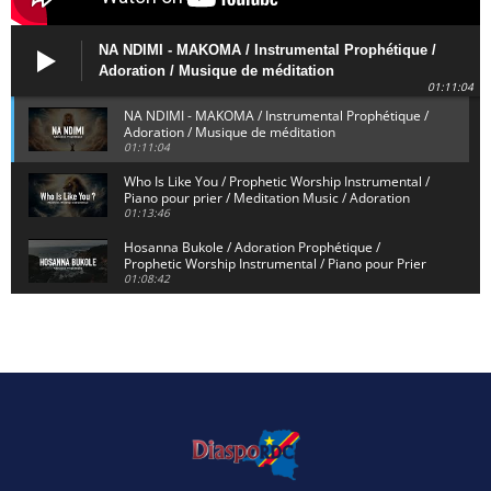
NA NDIMI - MAKOMA / Instrumental Prophétique /
Adoration / Musique de méditation
01:11:04
NA NDIMI - MAKOMA / Instrumental Prophétique /
Adoration / Musique de méditation
01:11:04
Who Is Like You / Prophetic Worship Instrumental /
Piano pour prier / Meditation Music / Adoration
01:13:46
Hosanna Bukole / Adoration Prophétique /
Prophetic Worship Instrumental / Piano pour Prier
01:08:42
We Bow Down and Worship Yahweh / Prosternés et
Adorons / Prophetic Worship Instrumental / Piano
01:12:55
Dieu de Secours - God of Rescue / Adoration
Prophétique / Worship Instrumental / Piano pour
Prier
01:29:15
Yahweh Sabaoth / Prophetic Worship Instrumental
/ Piano pour prier / Instrumental d'intercession
01:32:30