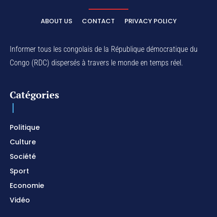
ELIKIA NA NGAI / Instrumental de Prière / 1H
d'Adoration / Instrumental d'intercession
ABOUT US
CONTACT
PRIVACY POLICY
01:03:38
Na Belema Na Yo / Instrumental Prophétique /
Piano pour prier / Soaking Worship Instrumental
Informer tous les congolais de la République démocratique du
01:17:32
Congo (RDC) dispersés à travers le monde en temps réel.
For Your Name Is Holy / Prophetic Worship
Instrumental / Prayer and Devotional / Piano pour
prier
01:22:49
Catégories
I SURRENDER / Soaking Worship Instrumental /
Prayer and Devotional / Piano pour prier /
Meditation
01:17:04
Politique
Culture
Société
Sport
Economie
Vidéo