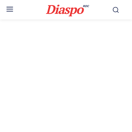
Diaspo
RDC