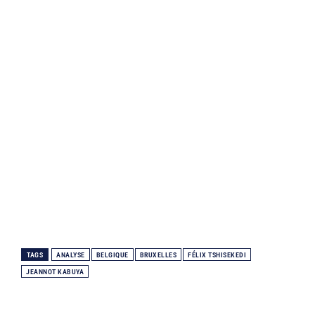
TAGS
ANALYSE
BELGIQUE
BRUXELLES
FÉLIX TSHISEKEDI
JEANNOT KABUYA