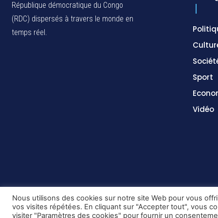
République démocratique du Congo
(RDC) dispersés à travers le monde en
Politi
temps réel.
Cultur
Sociét
Sport
Econo
Vidéo
Nous utilisons des cookies sur notre site Web pour vous offr
vos visites répétées. En cliquant sur "Accepter tout", vous c
Copyright © DiaspoRDC. All rights reserved
visiter "Paramètres des cookies" pour fournir un consenteme