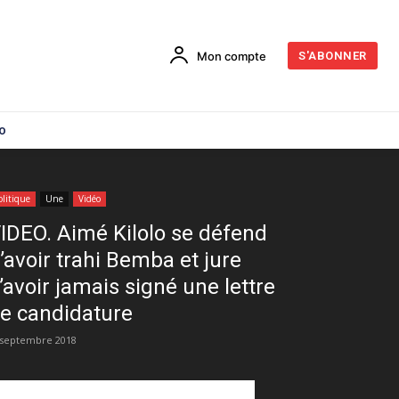
Mon compte
S'ABONNER
o
olitique
Une
Vidéo
IDEO. Aimé Kilolo se défend
’avoir trahi Bemba et jure
’avoir jamais signé une lettre
e candidature
 septembre 2018