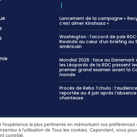
que
Lancement de la campagne « Recy
c’est aimer Kinshasa »
e
Washington : l’accord de paix RDC
é
Rwanda au cœur d’un briefing au 
américain
mie
Mondial 2026 : face au Danemark à
les Léopards de la RDC passent le
premier grand examen avant la C
monde
Procès de Rebo Tchulo : l’audienc
reportée au 4 juin après l’absence
chanteuse
ir l'expérience la plus pertinente en mémorisant vos préférences 
onsentez à l'utilisation de Tous les cookies. Cependant, vous po
nt contrôlé.