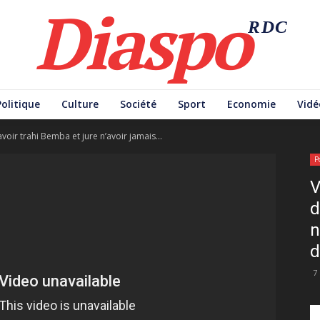
Diaspo
RDC
Politique
Culture
Société
Sport
Economie
Vidé
voir trahi Bemba et jure n’avoir jamais...
P
V
d
n
d
7