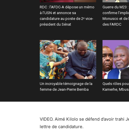
RDC : l’AFDC-A dépose un mémo
Guerre du M23 
à l’USN et annonce sa
confirme l’impli
candidature au poste de 2ᵉ vice-
Monusco et de 
président du Sénat
des FARDC
Un incroyable témoignage de la
Quels rôles pou
femme de Jean-Pierre Bemba
Kamerhe, Mbusa
VIDEO. Aimé Kilolo se défend d’avoir trahi 
lettre de candidature.