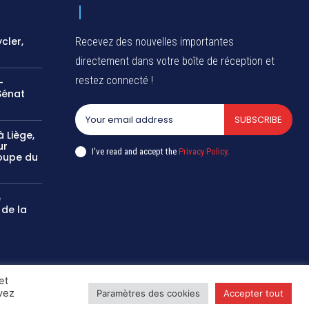
cler,
Recevez des nouvelles importantes
directement dans votre boîte de réception et
restez connecté !
-
Sénat
SUBSCRIBE
 Liège,
ur
I've read and accept the
Privacy Policy
.
oupe du
e
 de la
et
uvez
Paramètres des cookies
Accepter tout