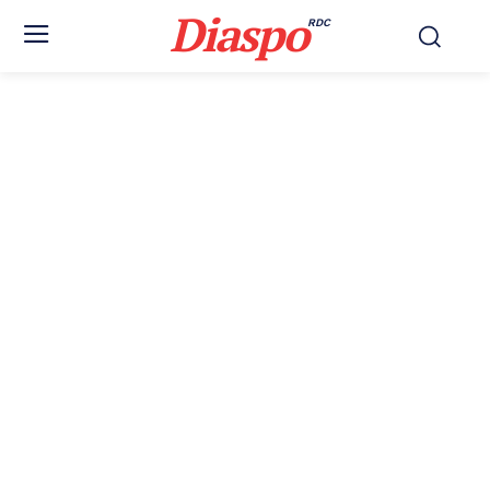
Diaspo
RDC