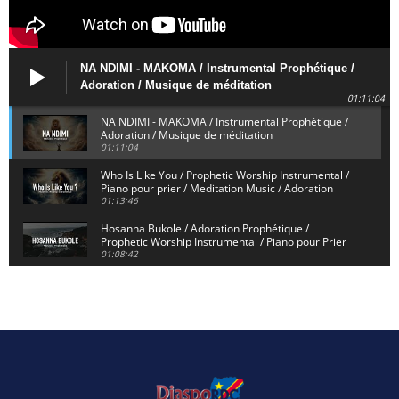
NA NDIMI - MAKOMA / Instrumental Prophétique /
Adoration / Musique de méditation
01:11:04
NA NDIMI - MAKOMA / Instrumental Prophétique /
Adoration / Musique de méditation
01:11:04
Who Is Like You / Prophetic Worship Instrumental /
Piano pour prier / Meditation Music / Adoration
01:13:46
Hosanna Bukole / Adoration Prophétique /
Prophetic Worship Instrumental / Piano pour Prier
01:08:42
We Bow Down and Worship Yahweh / Prosternés et
Adorons / Prophetic Worship Instrumental / Piano
01:12:55
Dieu de Secours - God of Rescue / Adoration
Prophétique / Worship Instrumental / Piano pour
Prier
01:29:15
Yahweh Sabaoth / Prophetic Worship Instrumental