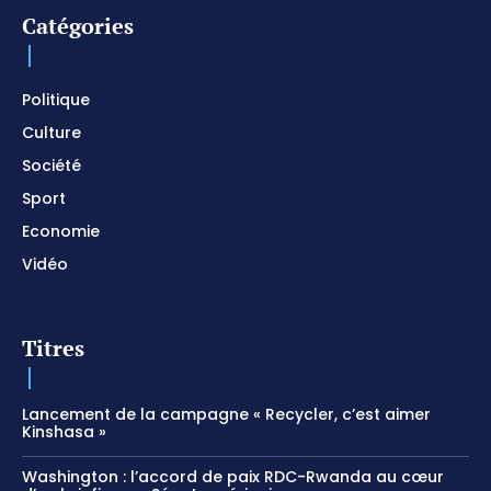
Catégories
I SURRENDER / Soaking Worship Instrumental /
Prayer and Devotional / Piano pour prier /
Meditation
01:17:04
Politique
Culture
Société
Sport
Economie
Vidéo
Titres
Lancement de la campagne « Recycler, c’est aimer
Kinshasa »
Washington : l’accord de paix RDC-Rwanda au cœur