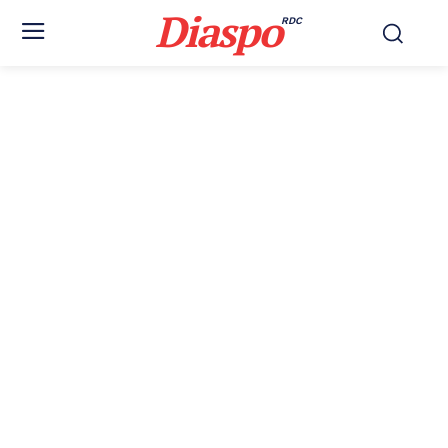
Diaspo
RDC