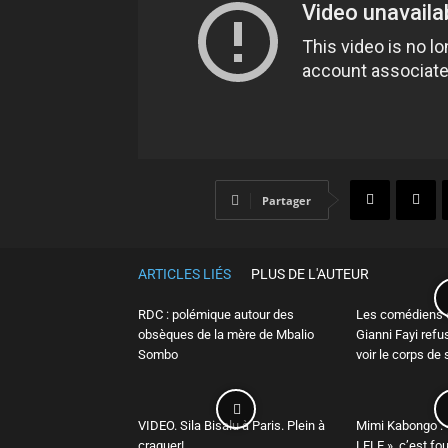
Partager
ARTICLES LIÉS
PLUS DE L'AUTEUR
RDC : polémique autour des
Les comédiens e
obsèques de la mère de Mbalio
Gianni Fayi refu
Sombo
voir le corps de
VIDEO. Sila Bisalu à Paris. Plein à
Mimi Kabongo : 
craquer!
LELE », c’est fo