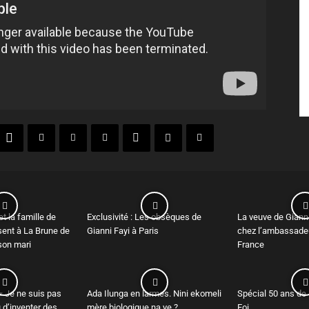
t la famille de
Exclusivité : Les obsèques de
La veuve de Gianni
sent à La Brune de
Gianni Fayi à Paris
chez l’ambassadeu
 son mari
France
« Je ne suis pas
Ada Ilunga en larmes. Nini ekomeli
Spécial 50 ans de
u d’inventer des
mère biologique na ye ?
Foi