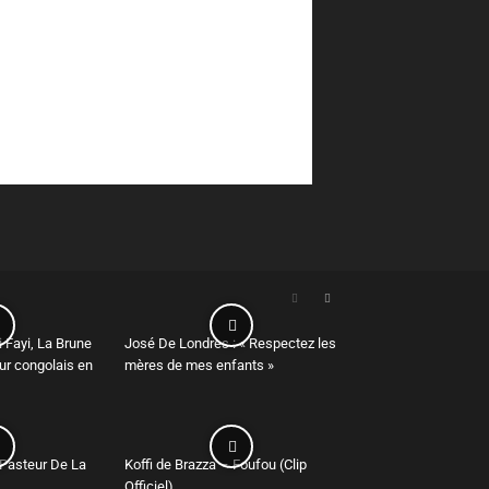
 Fayi, La Brune
José De Londres : « Respectez les
r congolais en
mères de mes enfants »
 Pasteur De La
Koffi de Brazza – Foufou (Clip
Officiel)