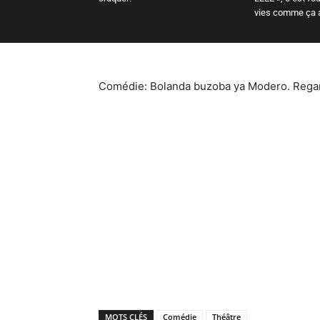
vies comme ça 
Comédie: Bolanda buzoba ya Modero. Rega
MOTS CLÉS
Comédie
Théâtre