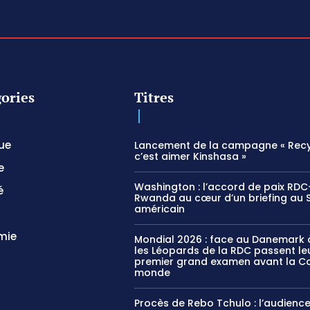
ories
Titres
que
Lancement de la campagne « Recy
c’est aimer Kinshasa »
e
Washington : l’accord de paix RDC
é
Rwanda au cœur d’un briefing au 
américain
mie
Mondial 2026 : face au Danemark à
les Léopards de la RDC passent le
premier grand examen avant la C
monde
Procès de Rebo Tchulo : l’audienc