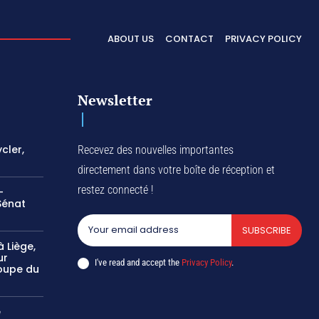
ABOUT US
CONTACT
PRIVACY POLICY
Newsletter
cler,
Recevez des nouvelles importantes
directement dans votre boîte de réception et
restez connecté !
-
Sénat
SUBSCRIBE
 Liège,
ur
I've read and accept the
Privacy Policy
.
oupe du
e