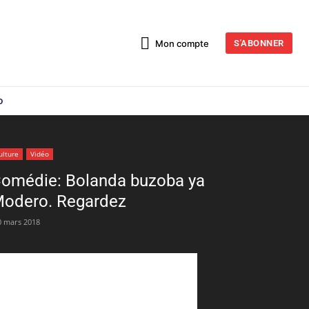
Mon compte
S'ABONNER
o
ulture
Vidéo
omédie: Bolanda buzoba ya
odero. Regardez
0 mars 2018