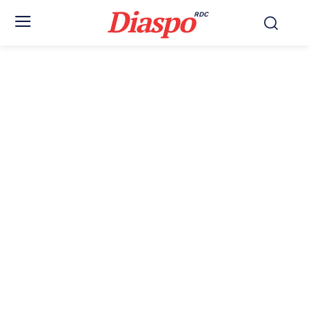
Diaspo
RDC