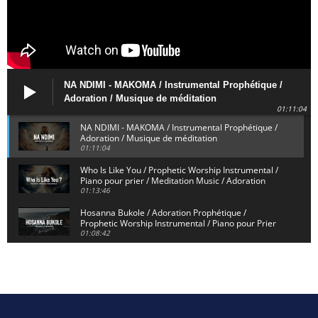
NA NDIMI - MAKOMA / Instrumental Prophétique /
Adoration / Musique de méditation
01:11:04
NA NDIMI - MAKOMA / Instrumental Prophétique /
Adoration / Musique de méditation
01:11:04
Who Is Like You / Prophetic Worship Instrumental /
Piano pour prier / Meditation Music / Adoration
01:13:46
Hosanna Bukole / Adoration Prophétique /
Prophetic Worship Instrumental / Piano pour Prier
01:08:42
We Bow Down and Worship Yahweh / Prosternés et
Adorons / Prophetic Worship Instrumental / Piano
01:12:55
Dieu de Secours - God of Rescue / Adoration
Prophétique / Worship Instrumental / Piano pour
01:29:15